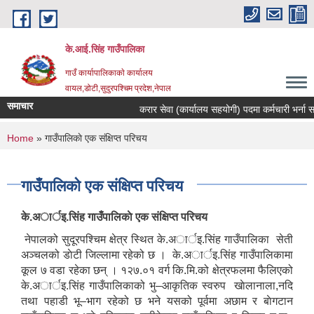
Skip to main content
के.आई.सिंह गाउँपालिका
गाउँ कार्यापालिकाकाे कार्यालय
वायल,डोटी,सुदुरपश्चिम प्रदेश,नेपाल
समाचार
करार सेवा (कार्यालय सहयोगी) पदमा कर्मचारी भर्ना सम्बन
You are here
Home
» गाउँपालिकाे एक संक्षिप्त परिचय
गाउँपालिकाे एक संक्षिप्त परिचय
के.अार्इ.सिंह गाउँपालिकाे एक संक्षिप्त परिचय
नेपालको सुदूरपश्चिम क्षेत्र स्थित के.अार्इ.सिंह गाउँपालिका सेती
अञ्चलको डाेटी जिल्लामा रहेको छ । के.अार्इ.सिंह गाउँपालिकामा
कूल ७ वडा रहेका छन् । १२७.०१ वर्ग कि.मि.को क्षेत्रफलमा फैलिएको
के.अार्इ.सिंह गाउँपालिकाको भु–आकृतिक स्वरुप खाेलानाला,नदि
तथा पहाडी भू–भाग रहेको छ भने यसको पूर्वमा अछाम र बाेगटान