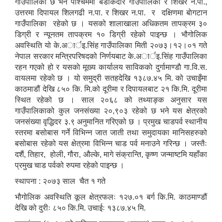
गाउँपालिका छ भने पश्चिममा बडीकेदार गाउँपालिका र शिखर न.पा.,
उत्तरमा दिपायल शिलगढी न.पा. र शिखर न.पा. र दक्षिणमा बाेगटान
गाउँपालिका रहेको छ । यसको शालाखाला अधिकतम तापक्रम ३०
डिग्री र न्यूनतम तापक्रम १० डिग्री रहेको पाइन्छ । भौगोलिक
अवस्थिति यो के.अार्इ.सिंह गाउँपालिका मिती २०७३।१२।०१ गते
नेपाल सरकार मन्त्रिपरिषदको निर्णयबाट के.अार्इ.सिंह गाउँपालिका
रहन गएको हो र यसकाे मूख्य कार्यालय साविककाे दुर्गामाण्डाै गा.वि.स.
वायलमा रहेकाे छ । यो समुद्री सतहदेखि १३८७.४५ मि. को उचाइँमा
काठमाडौं देखि ८५० कि. मि.को दूरीमा र दिपायलबाट २१ कि.मि. दूरीमा
स्थित रहेको छ । साल २०६८ को तथ्याङ्क अनुसार यस
गाउँपालिकाको कुल जनसंख्या २०,९०३ रहेको छ भने यस क्षेत्रको
जनसंख्या वृद्धिदर ३.९ अनुमानित गरिएको छ । प्रमुख चाडपर्व स्थानीय
स्तरमा बसोबास गर्ने विभिन्न जात जाती तथा समुदायका मानिसहरुको
बसोबास रहेको यस क्षेत्रमा विभिन्न चाड पर्व मनाउने गरिन्छ । जस्तैः
दशैं, तिहार, होली, गौरा, औल्के, मागे संक्रान्ति, कृष्ण जन्माष्टमि यहाँका
प्रमुख चाड पर्वको रुपमा रहेको पाइन्छ ।
स्थापना : २०७३ साल चैत १ गते
भौगोलिक अवस्थिति कूल क्षेत्रफलः १२७.०१ बर्ग कि.मि. काठमाण्डौं
देखि को दुरीः ८५० कि.मि. उचाईः १३८७.४५ मि.