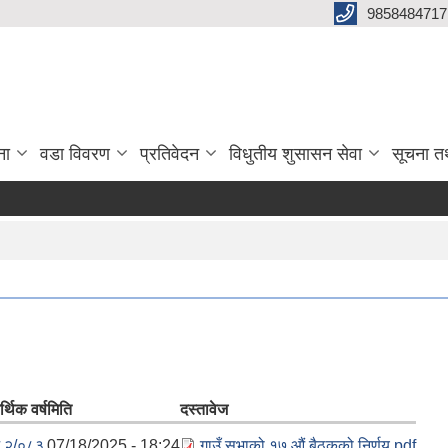
9858484717
ना
वडा विवरण
प्रतिवेदन
विधुतीय शुसासन सेवा
सूचना त
्थिक वर्ष
मिति
दस्तावेज
८२/०८३
07/18/2025 - 18:24
गाउँ सभाको १७ औं बैठकको निर्णय.pdf