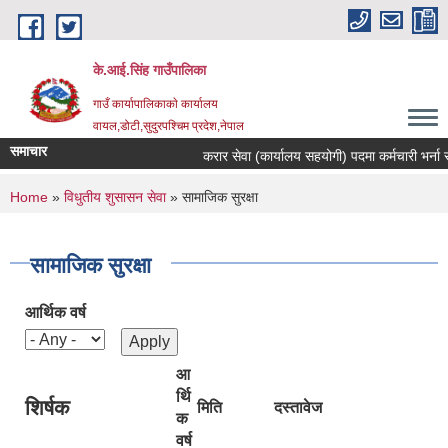
Skip to main content
के.आई.सिंह गाउँपालिका
गाउँ कार्यापालिकाकाे कार्यालय
वायल,डोटी,सुदुरपश्चिम प्रदेश,नेपाल
समाचार
करार सेवा (कार्यालय सहयोगी) पदमा कर्मचारी भर्ना सम्ब
You are here
Home
»
विधुतीय शुसासन सेवा
» सामाजिक सुरक्षा
सामाजिक सुरक्षा
आर्थिक वर्ष
आ
र्थि
शिर्षक
मिति
दस्तावेज
क
वर्ष